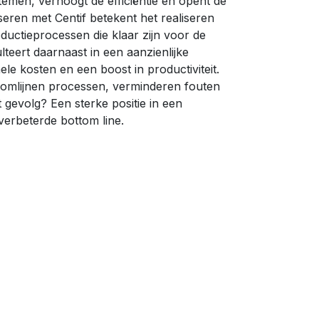
temen, verhoogt de efficiëntie en opent de
iseren met Centif betekent het realiseren
uctieprocessen die klaar zijn voor de
ulteert daarnaast in een aanzienlijke
le kosten en een boost in productiviteit.
omlijnen processen, verminderen fouten
 gevolg? Een sterke positie in een
verbeterde bottom line.