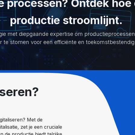
e processen? Ontdek hoe d
productie stroomlijnt.
gie met diepgaande expertise om productieprocessen te
ar te stomen voor een efficiënte en toekomstbestend
iseren?
gitaliseren? Met de
alisatie, zet je een cruciale
n de productie biedt talrijke