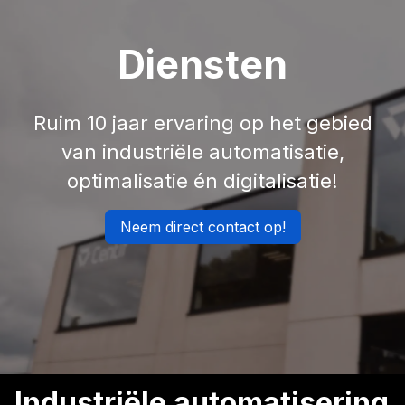
Diensten
Ruim 10 jaar ervaring op het gebied
van industriële automatisatie,
optimalisatie én digitalisatie!
Neem direct contact op!
Industriële automatisering